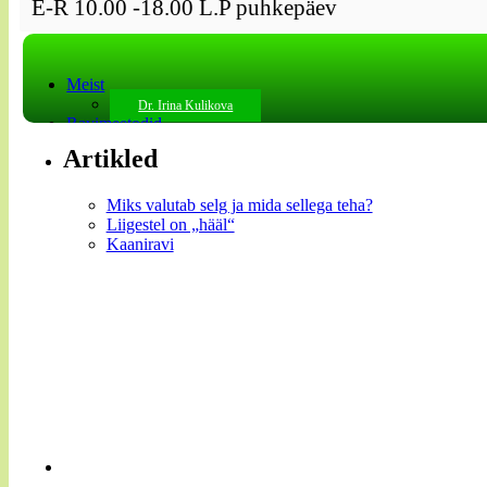
E-R 10.00 -18.00 L.P puhkepäev
Meist
Dr. Irina Kulikova
Ravimeetodid
Refleksoteraapia
Artikled
Massaaž
Manuaalteraapia
Miks valutab selg ja mida sellega teha?
Füsioteraapia
Liigestel on „hääl“
Kaaniravi
Kaaniravi
Magnetteraapia
Valgusravi
Elektropunktuur
Selgroo venitamine
Rakenduslik kinesioloogia
Homotoksikoloogia
Mesoteraapia
Mudaravi
Aparaatne kosmetoloogia
Patsiendile
Hinnad
Kontakt
Русский