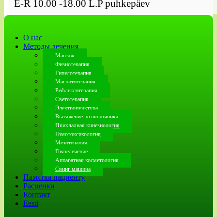
E-R 10.00 -18.00 L.P puhkepäev
О нас
Методы лечения
Массаж
Физиотерапия
Гирудотерапия
Магнитотерапия
Рефлексотерапия
Светотерапия
Электропунктура
Вытяжение позвоночника
Прикладная кинезиология
Гомотоксикология
Мезотерапия
Грязелечение
Аппаратная косметология
Свинг машина
Памятка пациенту
Расценки
Контакт
Eesti